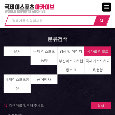
메뉴닫기
분류검색
문서
국제 이스포츠
영상 및 이미지
국가별 리포트
동향
부산이스포츠현
국제이스포츠교
황보고
육현황
세계이스포츠통
공식행사
신